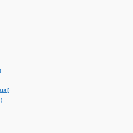
)
ual)
)