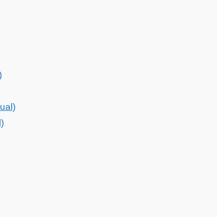
)
ual)
)