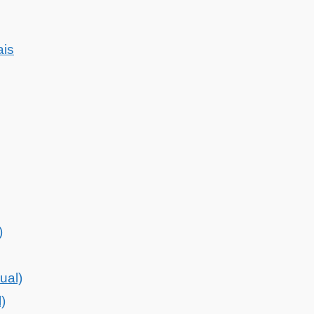
ais
)
ual)
)