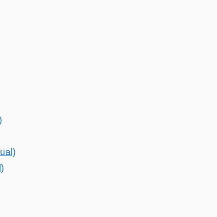
)
ual)
)