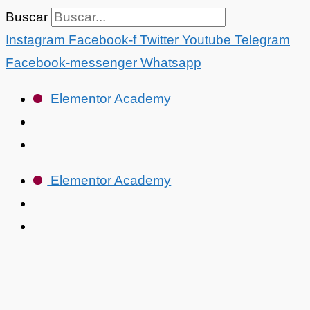
Ir
Expandir
4.
Lecciones
Buscar
al
Cómo
Instagram
Facebook-f
Twitter
Youtube
Telegram
contenido
crear
Facebook-messenger
Whatsapp
una
Elementor Academy
reunión
en
Zoom
Elementor Academy