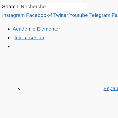
Aller
Search
au
Instagram
Facebook-f
Twitter
Youtube
Telegram
Fa
contenu
Académie Elementor
Iniciar sesión
Españ