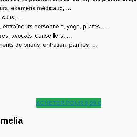
eurs, examens médicaux, …
rcuits, …
 entraîneurs personnels, yoga, pilates, …
ières, avocats, conseillers, …
ments de pneus, entretien, pannes, …
ACHETER POUR 9,99 €
Amelia